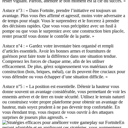
rester vigilant. Parfois, attendre le bon moment est la clé du succès. »
Astuce n°3 : « Dans Fortnite, prendre l’initiative est toujours un
avantage. Plus vous êtes affirmé et agressif, moins votre adversaire a
de temps pour réagir. Vous le surprendrez et le forcerez à prendre
des décisions rapides. Que vous vous précipitiez avec un fusil à
pompe ou que vous le surpreniez avec une construction bien placée,
rester proactif vous donne le contrôle de la partie. »
Astuce n°4 : « Gardez votre inventaire bien organisé et rempli
d’articles essentiels. Avoir les bonnes armes et fournitures de
guérison peut faire toute la différence dans une situation tendue.
Comprenez les forces de chaque arme, afin de les utiliser
efficacement. De plus, gérez soigneusement vos matériaux de
construction (bois, briques, métal), car ils peuvent être cruciaux pour
vous défendre ou vous échapper d’une situation difficile. »
Astuce n°5 : « La position est essentielle. Détenir la hauteur vous
donne souvent un avantage considérable, vous permettant de voir les
ennemis arriver et de tirer en toute sécurité. Utilisez le terrain naturel
ou construisez votre propre plateforme pour obtenir un avantage de
hauteur, mais soyez prudent à ne pas devenir trop confortable. En
vous étendant trop, vous risquez de vous ouvrir à des attaques
surprises de joueurs plus agressifs. »
En
restant adaptable et en appliquant ces stratégies, vous augmenterez